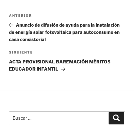
Navegación
Entrada
ANTERIOR
de
anterior:
Anuncio de difusión de ayuda para la instalación
entradas
de energía solar fotovoltaica para autoconsumo en
casa consistorial
Siguiente
SIGUIENTE
entrada
ACTA PROVISIONAL BAREMACIÓN MÉRITOS
EDUCADOR INFANTIL
Buscar
Buscar
por: