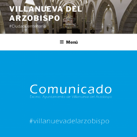
Saltar
VILLANUEVA DEL
al
ARZOBISPO
contenido
#CiudadCentenaria
Menú