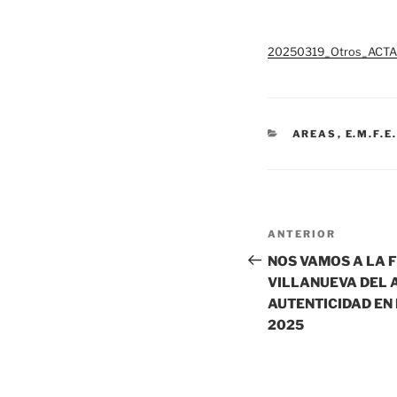
20250319_Otros_ACT
CATEGORÍAS
AREAS
,
E.M.F.E
Navegación
Entrada
ANTERIOR
de
anterior:
NOS VAMOS A LA F
entradas
VILLANUEVA DEL 
AUTENTICIDAD EN 
2025