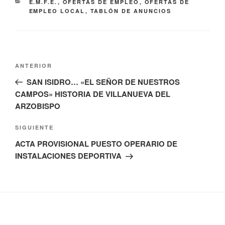
CATEGORÍAS
E.M.F.E.
,
OFERTAS DE EMPLEO
,
OFERTAS DE
EMPLEO LOCAL
,
TABLÓN DE ANUNCIOS
Navegación
Entrada
ANTERIOR
de
anterior:
SAN ISIDRO… «EL SEÑOR DE NUESTROS
entradas
CAMPOS» HISTORIA DE VILLANUEVA DEL
ARZOBISPO
Siguiente
SIGUIENTE
entrada
ACTA PROVISIONAL PUESTO OPERARIO DE
INSTALACIONES DEPORTIVA