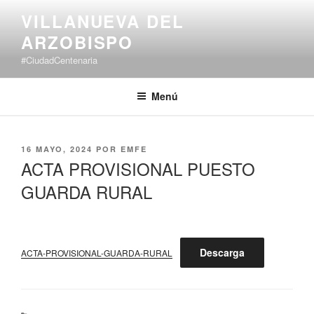
Saltar
VILLANUEVA DEL
al
ARZOBISPO
contenido
#CiudadCentenaria
Menú
PUBLICADO
16 MAYO, 2024
POR
EMFE
EL
ACTA PROVISIONAL PUESTO
GUARDA RURAL
Descarga
ACTA-PROVISIONAL-GUARDA-RURAL