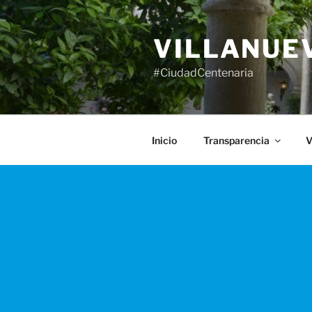
Saltar
al
VILLANUE
contenido
#CiudadCentenaria
Inicio
Transparencia
V