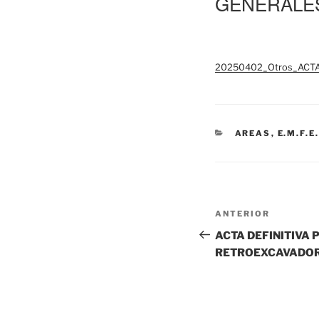
GENERALE
20250402_Otros_ACT
CATEGORÍAS
AREAS
,
E.M.F.E
Navegación
Entrada
ANTERIOR
de
anterior:
ACTA DEFINITIVA
entradas
RETROEXCAVADO