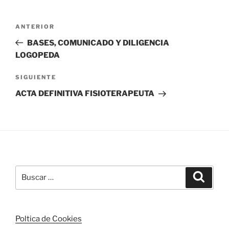
Navegación
Entrada
ANTERIOR
de
anterior:
BASES, COMUNICADO Y DILIGENCIA
entradas
LOGOPEDA
Siguiente
SIGUIENTE
entrada
ACTA DEFINITIVA FISIOTERAPEUTA
Buscar
Buscar
por:
Poltica de Cookies