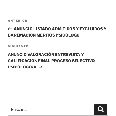
Navegación
Entrada
ANTERIOR
de
anterior:
ANUNCIO LISTADO ADMITIDOS Y EXCLUIDOS Y
entradas
BAREMACIÓN MÉRITOS PSICÓLOGO
Siguiente
SIGUIENTE
entrada
ANUNCIO VALORACIÓN ENTREVISTA Y
CALIFICACIÓN FINAL PROCESO SELECTIVO
PSICÓLOGO/A
Buscar
Buscar
por: