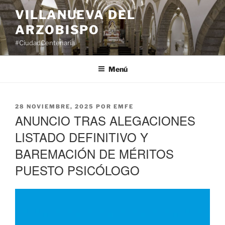
Saltar
VILLANUEVA DEL
al
ARZOBISPO
contenido
#CiudadCentenaria
Menú
PUBLICADO
28 NOVIEMBRE, 2025
POR
EMFE
EL
ANUNCIO TRAS ALEGACIONES
LISTADO DEFINITIVO Y
BAREMACIÓN DE MÉRITOS
PUESTO PSICÓLOGO