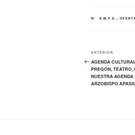
CATEGORÍAS
E.M.F.E.
,
OFERT
Navegación
Entrada
ANTERIOR
de
anterior:
AGENDA CULTURAL
PREGÓN, TEATRO, 
entradas
NUESTRA AGENDA 
ARZOBISPO APASI