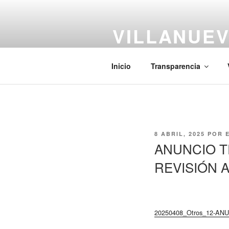
Saltar
al
VILLANUEV
contenido
#CiudadCentenaria
Inicio
Transparencia
PUBLICADO
8 ABRIL, 2025
POR
EL
ANUNCIO T
REVISIÓN 
20250408_Otros_12-A