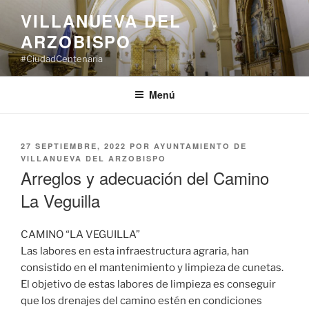
Saltar
VILLANUEVA DEL
al
ARZOBISPO
contenido
#CiudadCentenaria
Menú
PUBLICADO
27 SEPTIEMBRE, 2022
POR
AYUNTAMIENTO DE
EL
VILLANUEVA DEL ARZOBISPO
Arreglos y adecuación del Camino
La Veguilla
CAMINO “LA VEGUILLA”
Las labores en esta infraestructura agraria, han
consistido en el mantenimiento y limpieza de cunetas.
El objetivo de estas labores de limpieza es conseguir
que los drenajes del camino estén en condiciones