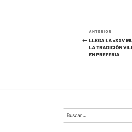
Navegación
Entrada
ANTERIOR
de
anterior:
LLEGA LA «XXV M
LA TRADICIÓN VI
entradas
EN PREFERIA
Buscar
por: