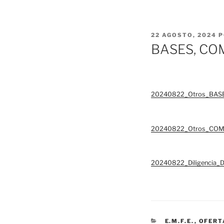
PUBLICADO
22 AGOSTO, 2024
P
EL
BASES, CO
20240822_Otros_BAS
20240822_Otros_COM
20240822_Diligencia_
CATEGORÍAS
E.M.F.E.
,
OFERT