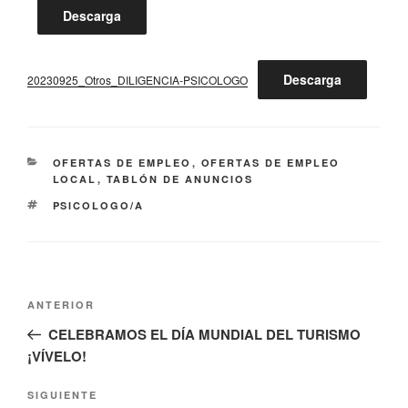
Descarga
Descarga
20230925_Otros_DILIGENCIA-PSICOLOGO
CATEGORÍAS
OFERTAS DE EMPLEO
,
OFERTAS DE EMPLEO
LOCAL
,
TABLÓN DE ANUNCIOS
ETIQUETAS
PSICOLOGO/A
Navegación
Entrada
ANTERIOR
de
anterior:
CELEBRAMOS EL DÍA MUNDIAL DEL TURISMO
entradas
¡VÍVELO!
Siguiente
SIGUIENTE