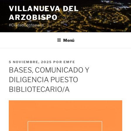
Saltar
VILLANUEVA DEL
al
ARZOBISPO
contenido
#CiudadCentenaria
Menú
PUBLICADO
5 NOVIEMBRE, 2025
POR
EMFE
EL
BASES, COMUNICADO Y
DILIGENCIA PUESTO
BIBLIOTECARIO/A