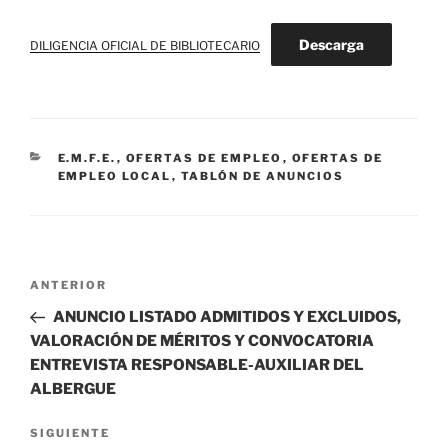
Descarga
DILIGENCIA OFICIAL DE BIBLIOTECARIO
CATEGORÍAS
E.M.F.E.
,
OFERTAS DE EMPLEO
,
OFERTAS DE
EMPLEO LOCAL
,
TABLÓN DE ANUNCIOS
Navegación
Entrada
ANTERIOR
de
anterior:
ANUNCIO LISTADO ADMITIDOS Y EXCLUIDOS,
entradas
VALORACIÓN DE MÉRITOS Y CONVOCATORIA
ENTREVISTA RESPONSABLE-AUXILIAR DEL
ALBERGUE
Siguiente
SIGUIENTE