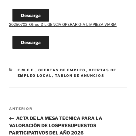
Descarga
20250702_Otros_DILIGENCIA OPERARIO-A LIMPIEZA VIARIA
Descarga
CATEGORÍAS
E.M.F.E.
,
OFERTAS DE EMPLEO
,
OFERTAS DE
EMPLEO LOCAL
,
TABLÓN DE ANUNCIOS
Navegación
Entrada
ANTERIOR
de
anterior:
ACTA DE LA MESA TÉCNICA PARA LA
entradas
VALORACIÓN DE LOSPRESUPUESTOS
PARTICIPATIVOS DEL AÑO 2026