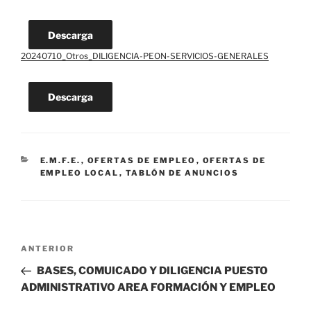
Descarga
20240710_Otros_DILIGENCIA-PEON-SERVICIOS-GENERALES
Descarga
CATEGORÍAS
E.M.F.E.
,
OFERTAS DE EMPLEO
,
OFERTAS DE
EMPLEO LOCAL
,
TABLÓN DE ANUNCIOS
Navegación
Entrada
ANTERIOR
de
anterior:
BASES, COMUICADO Y DILIGENCIA PUESTO
entradas
ADMINISTRATIVO AREA FORMACIÓN Y EMPLEO