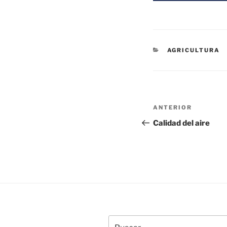
CATEGORÍAS
AGRICULTURA
Navegación
Entrada
ANTERIOR
de
anterior:
Calidad del aire
entradas
Buscar