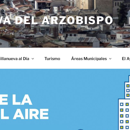
VA DEL ARZOBISPO
illanueva al Día
Turismo
Áreas Municipales
El 