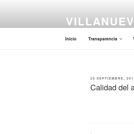
Saltar
al
VILLANUEV
contenido
#CiudadCentenaria
Inicio
Transparencia
PUBLICADO
25 SEPTIEMBRE, 201
EL
Calidad del a