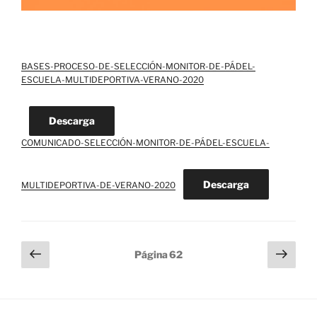
BASES-PROCESO-DE-SELECCIÓN-MONITOR-DE-PÁDEL-
ESCUELA-MULTIDEPORTIVA-VERANO-2020
Descarga
COMUNICADO-SELECCIÓN-MONITOR-DE-PÁDEL-ESCUELA-
Descarga
MULTIDEPORTIVA-DE-VERANO-2020
Paginación
Página
Sigu
Página
62
anterior
pági
de
entradas