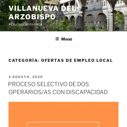
Saltar
VILLANUEVA DEL
al
ARZOBISPO
contenido
#CiudadCentenaria
Menú
CATEGORÍA:
OFERTAS DE EMPLEO LOCAL
PUBLICADO
3 AGOSTO, 2020
EL
PROCESO SELECTIVO DE DOS
OPERARIOS/AS CON DISCAPACIDAD