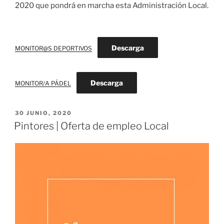
2020 que pondrá en marcha esta Administración Local.
Descarga
MONITOR@S DEPORTIVOS
Descarga
MONITOR/A PÁDEL
PUBLICADO
30 JUNIO, 2020
EL
Pintores | Oferta de empleo Local