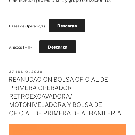
clasificación profesional E y grupo cotización 10.
Descarga
Bases de Operario/as
Descarga
Anexos I – II – III
PUBLICADO
27 JULIO, 2020
EL
REANUDACION BOLSA OFICIAL DE
PRIMERA OPERADOR
RETROEXCAVADORA/
MOTONIVELADORA Y BOLSA DE
OFICIAL DE PRIMERA DE ALBAÑILERIA.