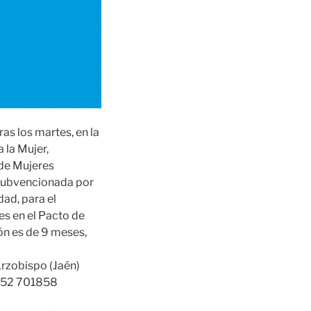
ras los martes, en la
 la Mujer,
 de Mujeres
 subvencionada por
dad, para el
es en el Pacto de
ión es de 9 meses,
Arzobispo (Jaén)
652 701858