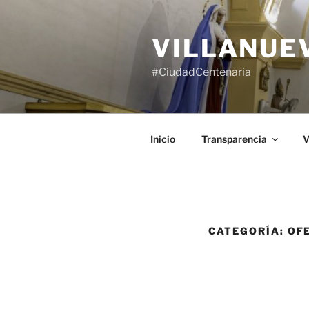
Saltar
al
VILLANUE
contenido
#CiudadCentenaria
Inicio
Transparencia
V
CATEGORÍA:
OF