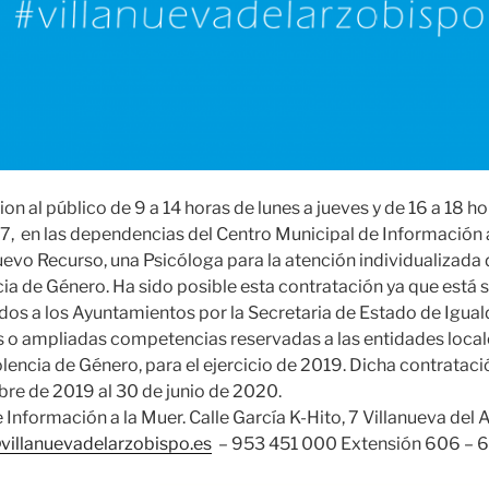
on al público de 9 a 14 horas de lunes a jueves y de 16 a 18 ho
 7, en las dependencias del Centro Municipal de Información a
vo Recurso, una Psicóloga para la atención individualizada
ia de Género. Ha sido posible esta contratación ya que está
idos a los Ayuntamientos por la Secretaria de Estado de Igual
 o ampliadas competencias reservadas a las entidades local
olencia de Género, para el ejercicio de 2019. Dicha contratac
bre de 2019 al 30 de junio de 2020.
 Información a la Muer. Calle García K-Hito, 7 Villanueva del 
illanuevadelarzobispo.es
– 953 451 000 Extensión 606 – 