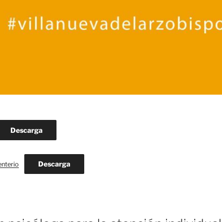
Descarga
Descarga
enterio