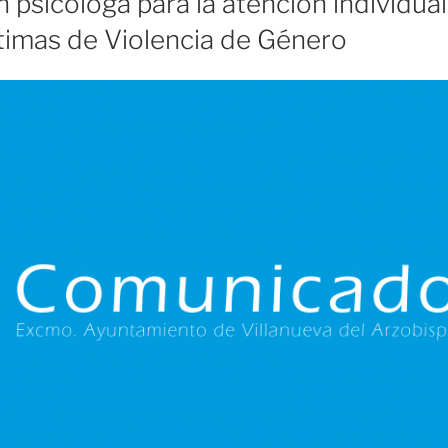
 psicóloga para la atención individua
timas de Violencia de Género