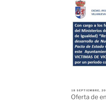
PUBLICADO
18 SEPTIEMBRE, 2
EL
Oferta de em