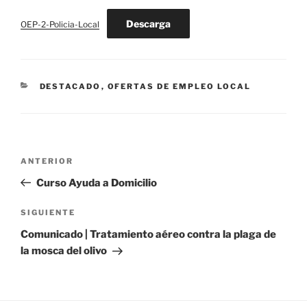
Descarga
OEP-2-Policia-Local
CATEGORÍAS
DESTACADO
,
OFERTAS DE EMPLEO LOCAL
Navegación
Entrada
ANTERIOR
de
anterior:
Curso Ayuda a Domicilio
entradas
Siguiente
SIGUIENTE
entrada
Comunicado | Tratamiento aéreo contra la plaga de
la mosca del olivo