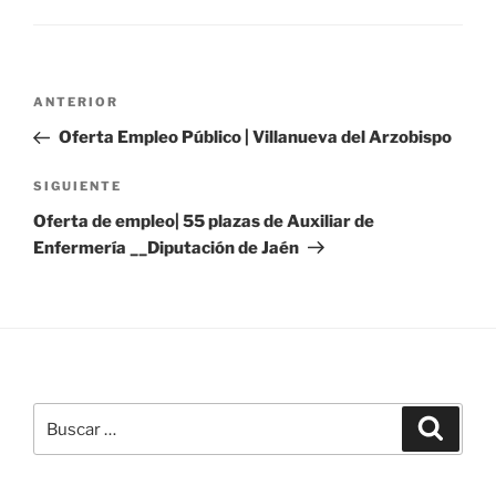
Navegación
Entrada
ANTERIOR
de
anterior:
Oferta Empleo Público | Villanueva del Arzobispo
entradas
Siguiente
SIGUIENTE
entrada
Oferta de empleo| 55 plazas de Auxiliar de
Enfermería __Diputación de Jaén
Buscar
Buscar
por: