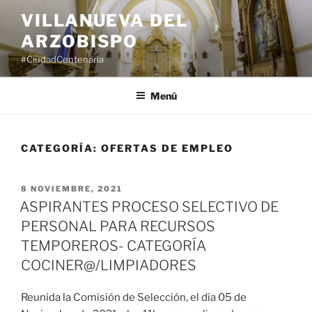
Saltar
VILLANUEVA DEL
al
ARZOBISPO
contenido
#CiudadCentenaria
Menú
CATEGORÍA:
OFERTAS DE EMPLEO
PUBLICADO
8 NOVIEMBRE, 2021
EL
ASPIRANTES PROCESO SELECTIVO DE
PERSONAL PARA RECURSOS
TEMPOREROS- CATEGORÍA
COCINER@/LIMPIADORES
Reunida la Comisión de Selección, el día 05 de