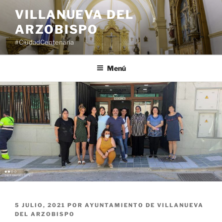
Saltar
VILLANUEVA DEL
al
ARZOBISPO
contenido
#CiudadCentenaria
Menú
PUBLICADO
5 JULIO, 2021
POR
AYUNTAMIENTO DE VILLANUEVA
EL
DEL ARZOBISPO