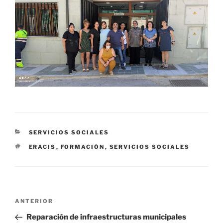
CATEGORÍAS
SERVICIOS SOCIALES
ETIQUETAS
ERACIS
,
FORMACIÓN
,
SERVICIOS SOCIALES
Navegación
Entrada
ANTERIOR
de
anterior:
Reparación de infraestructuras municipales