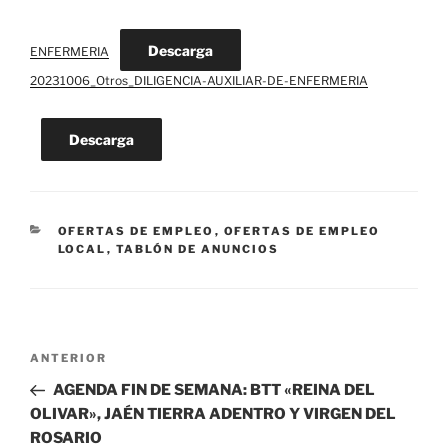
Descarga
ENFERMERIA
20231006_Otros_DILIGENCIA-AUXILIAR-DE-ENFERMERIA
Descarga
CATEGORÍAS
OFERTAS DE EMPLEO
,
OFERTAS DE EMPLEO
LOCAL
,
TABLÓN DE ANUNCIOS
Navegación
Entrada
ANTERIOR
de
anterior:
AGENDA FIN DE SEMANA: BTT «REINA DEL
entradas
OLIVAR», JAÉN TIERRA ADENTRO Y VIRGEN DEL
ROSARIO