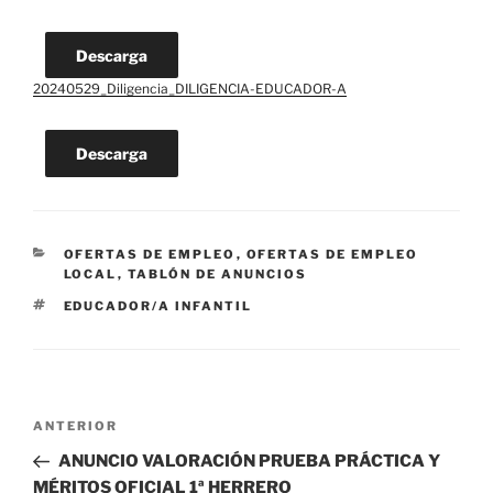
Descarga
20240529_Diligencia_DILIGENCIA-EDUCADOR-A
Descarga
CATEGORÍAS
OFERTAS DE EMPLEO
,
OFERTAS DE EMPLEO
LOCAL
,
TABLÓN DE ANUNCIOS
ETIQUETAS
EDUCADOR/A INFANTIL
Navegación
Entrada
ANTERIOR
de
anterior:
ANUNCIO VALORACIÓN PRUEBA PRÁCTICA Y
entradas
MÉRITOS OFICIAL 1ª HERRERO