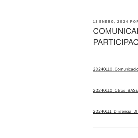
PUBLICADO
11 ENERO, 2024
PO
EL
COMUNICAD
PARTICIPA
20240110_Comunicac
20240110_Otros_BAS
20240111_Diligencia