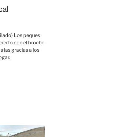
cal
bilado) Los peques
cierto con el broche
 las gracias a los
ogar.