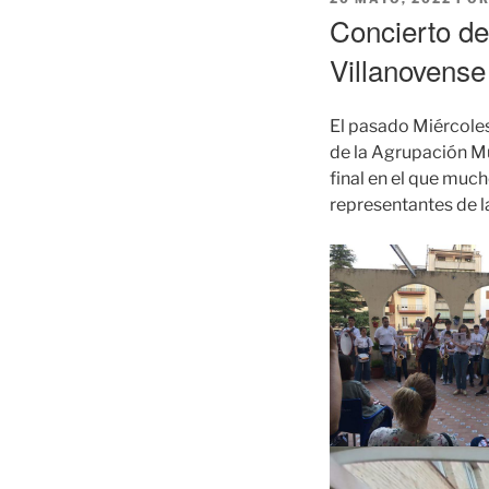
EL
Concierto de
Villanovense
El pasado Miércoles
de la Agrupación Mu
final en el que muc
representantes de l