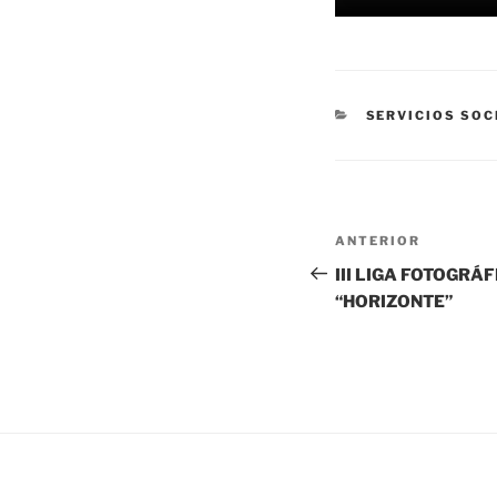
CATEGORÍAS
SERVICIOS SOC
Navegación
Entrada
ANTERIOR
de
anterior:
III LIGA FOTOGRÁ
entradas
“HORIZONTE”