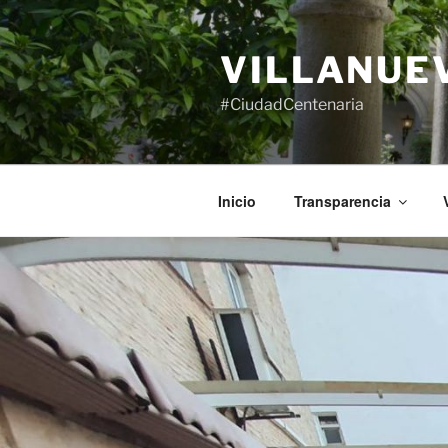
Saltar
al
VILLANUE
contenido
#CiudadCentenaria
Inicio
Transparencia