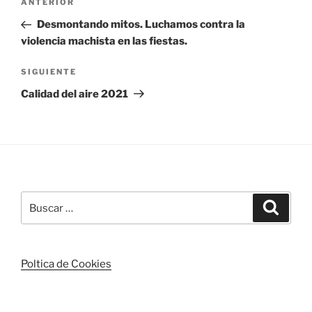
Entrada
ANTERIOR
de
anterior:
Desmontando mitos. Luchamos contra la
entradas
violencia machista en las fiestas.
Siguiente
SIGUIENTE
entrada
Calidad del aire 2021
Buscar
Buscar
por:
Poltica de Cookies