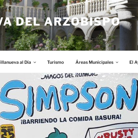
VA DEL ARZOBISPO
illanueva al Día
Turismo
Áreas Municipales
El 