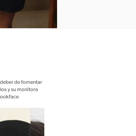
el deber de fomentar
años y su monitora
 Bookface