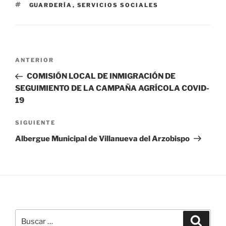
ETIQUETAS
GUARDERÍA
,
SERVICIOS SOCIALES
Navegación
Entrada
ANTERIOR
de
anterior:
COMISIÓN LOCAL DE INMIGRACIÓN DE
entradas
SEGUIMIENTO DE LA CAMPAÑA AGRÍCOLA COVID-
19
Siguiente
SIGUIENTE
entrada
Albergue Municipal de Villanueva del Arzobispo
Buscar
Buscar