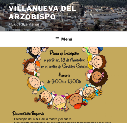
Saltar
VILLANUEVA DEL
al
ARZOBISPO
contenido
#CiudadCentenaria
Menú