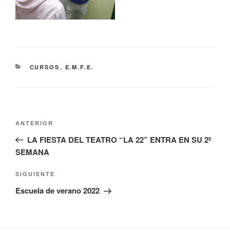
CATEGORÍAS
CURSOS
,
E.M.F.E.
Navegación
Entrada
ANTERIOR
de
anterior:
LA FIESTA DEL TEATRO “LA 22” ENTRA EN SU 2º
entradas
SEMANA
Siguiente
SIGUIENTE
entrada
Escuela de verano 2022