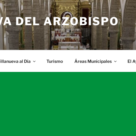
VA DEL ARZOBISPO
illanueva al Día
Turismo
Áreas Municipales
El 