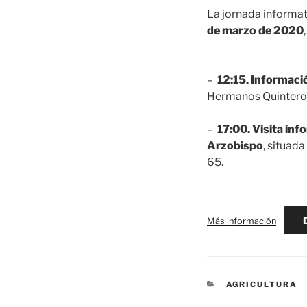
La jornada informa
de marzo de 2020
–
12:15. Informació
Hermanos Quintero 
–
17:00. Visita info
Arzobispo
, situad
65.
Más información
CATEGORÍAS
AGRICULTURA