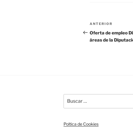
Navegación
Entrada
ANTERIOR
de
anterior:
Oferta de empleo Di
entradas
áreas de la Diputaci
Buscar
por:
Poltica de Cookies