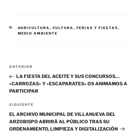
CATEGORÍAS
AGRICULTURA
,
CULTURA
,
FERIAS Y FIESTAS
,
MEDIO AMBIENTE
Navegación
Entrada
ANTERIOR
de
anterior:
LA FIESTA DEL ACEITE Y SUS CONCURSOS…
entradas
«CARROZAS» Y «ESCAPARATES» OS ANIMAMOS A
PARTICIPAR
Siguiente
SIGUIENTE
entrada
EL ARCHIVO MUNICIPAL DE VILLANUEVA DEL
ARZOBISPO ABRIRÁ AL PÚBLICO TRAS SU
ORDENAMIENTO, LIMPIEZA Y DIGITALIZACIÓN