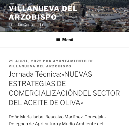
Saltar
VILLANUEVA DEL
al
ARZOBISPO
contenido
#CiudadCentenaria
Menú
PUBLICADO
29 ABRIL, 2022
POR
AYUNTAMIENTO DE
EL
VILLANUEVA DEL ARZOBISPO
Jornada Técnica:»NUEVAS
ESTRATEGIAS DE
COMERCIALIZACIÓNDEL SECTOR
DEL ACEITE DE OLIVA»
Doña María Isabel Rescalvo Martínez, Concejala-
Delegada de Agricultura y Medio Ambiente del