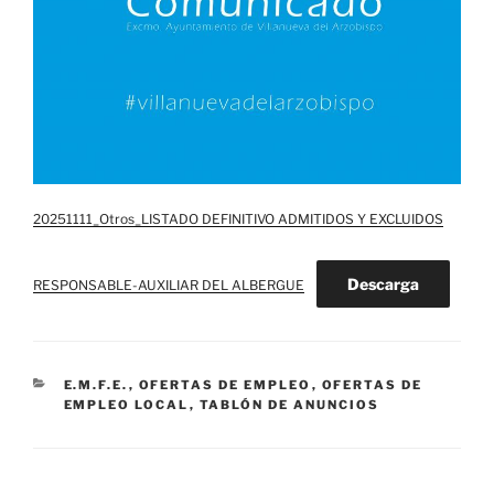
20251111_Otros_LISTADO DEFINITIVO ADMITIDOS Y EXCLUIDOS
Descarga
RESPONSABLE-AUXILIAR DEL ALBERGUE
CATEGORÍAS
E.M.F.E.
,
OFERTAS DE EMPLEO
,
OFERTAS DE
EMPLEO LOCAL
,
TABLÓN DE ANUNCIOS