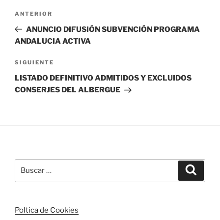
Navegación
Entrada
ANTERIOR
de
anterior:
ANUNCIO DIFUSIÓN SUBVENCIÓN PROGRAMA
entradas
ANDALUCIA ACTIVA
Siguiente
SIGUIENTE
entrada
LISTADO DEFINITIVO ADMITIDOS Y EXCLUIDOS
CONSERJES DEL ALBERGUE
Buscar
Buscar
por:
Poltica de Cookies