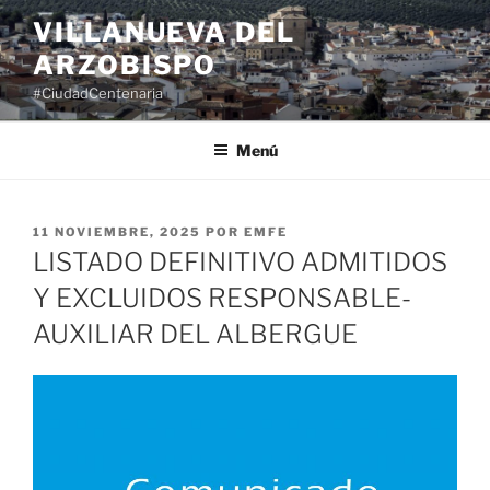
Saltar
VILLANUEVA DEL
al
ARZOBISPO
contenido
#CiudadCentenaria
Menú
PUBLICADO
11 NOVIEMBRE, 2025
POR
EMFE
EL
LISTADO DEFINITIVO ADMITIDOS
Y EXCLUIDOS RESPONSABLE-
AUXILIAR DEL ALBERGUE