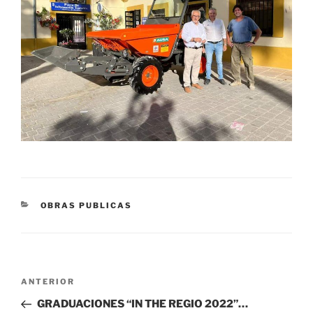
CATEGORÍAS
OBRAS PUBLICAS
Navegación
Entrada
ANTERIOR
de
anterior:
GRADUACIONES “IN THE REGIO 2022”…