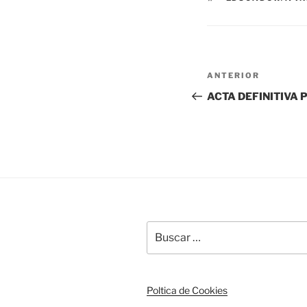
Navegación
Entrada
ANTERIOR
de
anterior:
ACTA DEFINITIVA
entradas
Buscar
por:
Poltica de Cookies