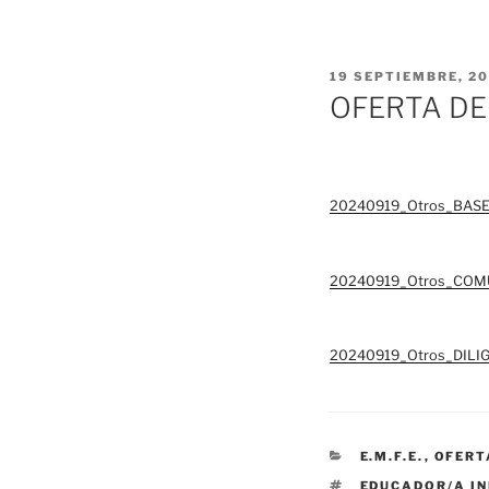
PUBLICADO
19 SEPTIEMBRE, 2
EL
OFERTA DE
20240919_Otros_BAS
20240919_Otros_COM
20240919_Otros_DILI
CATEGORÍAS
E.M.F.E.
,
OFERT
ETIQUETAS
EDUCADOR/A IN