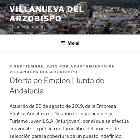
Saltar
VILLANUEVA DEL
al
ARZOBISPO
contenido
#CiudadCentenaria
Menú
PUBLICADO
4 SEPTIEMBRE, 2019
POR
AYUNTAMIENTO DE
EL
VILLANUEVA DEL ARZOBISPO
Oferta de Empleo | Junta de
Andalucía
Acuerdo de 29 de agosto de 2019, de la Empresa
Pública Andaluza de Gestión de Instalaciones y
Turismo Juvenil, S.A. (Inturjoven), por el que se efectúa
convocatoria pública en turno libre del proceso de
selección para la cobertura de un puesto indefinido