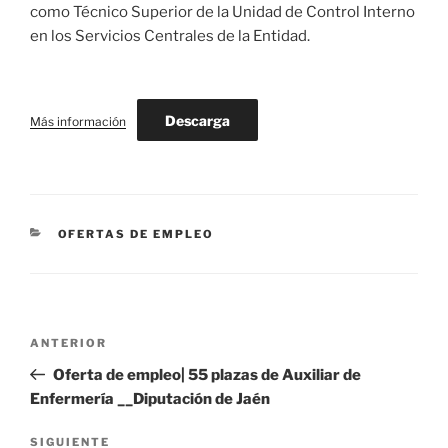
como Técnico Superior de la Unidad de Control Interno
en los Servicios Centrales de la Entidad.
Descarga
Más información
CATEGORÍAS
OFERTAS DE EMPLEO
Navegación
Entrada
ANTERIOR
de
anterior:
Oferta de empleo| 55 plazas de Auxiliar de
entradas
Enfermería __Diputación de Jaén
Siguiente
SIGUIENTE