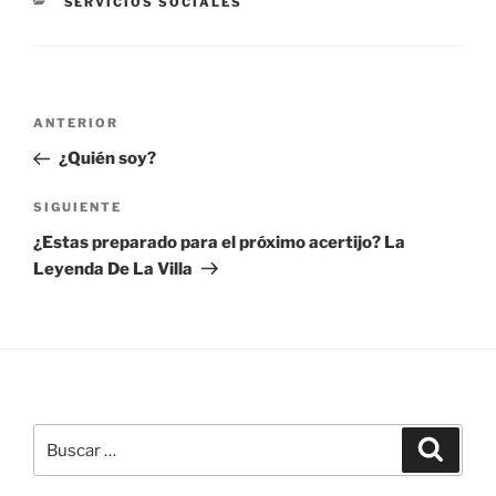
CATEGORÍAS
SERVICIOS SOCIALES
Navegación
Entrada
ANTERIOR
de
anterior:
¿Quién soy?
entradas
Siguiente
SIGUIENTE
entrada
¿Estas preparado para el próximo acertijo? La
Leyenda De La Villa
Buscar
Buscar
por: