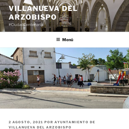
Saltar
VILLANUEVA DEL
al
ARZOBISPO
contenido
#CiudadCentenaria
Menú
PUBLICADO
2 AGOSTO, 2021
POR
AYUNTAMIENTO DE
EL
VILLANUEVA DEL ARZOBISPO