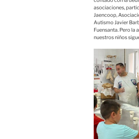
contado con la dedi
asociaciones, parti
Jaencoop, Asociacio
Autismo Javier Barbe
Fuensanta. Pero la 
nuestros niños sigu