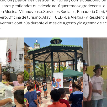
cación y pasión de nuestros monitores y con la colaboración 
culares y entidades que desde aquí queremos agradecer su di
n Musical Villanovense, Servicios Sociales, Panadería Cipri,
ro, Oficina de turismo, Afavill, UED «La Alegría» y Residencia
aventura continúa durante el mes de Agosto y la agenda de ac
e.