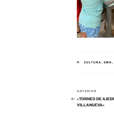
CATEGORÍAS
CULTURA
,
EMD
Navegación
Entrada
ANTERIOR
de
anterior:
«TORNEO DE AJED
VILLANUEVA»
entradas