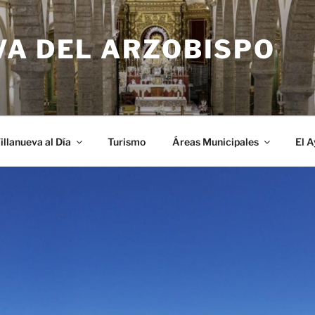
VA DEL ARZOBISPO
illanueva al Día
Turismo
Áreas Municipales
El 