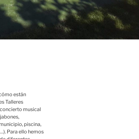
 cómo están
s Talleres
concierto musical
 jabones,
 municipio, piscina,
l…). Para ello hemos