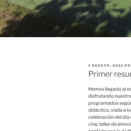
PUBLICADO
1 AGOSTO, 2022
PO
EL
Primer resu
Hemos llegado al e
disfrutando nuestro
programados según 
didáctico, visita a 
celebración del día d
cine, taller de emoc