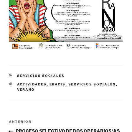
CATEGORÍAS
SERVICIOS SOCIALES
ETIQUETAS
ACTIVIDADES
,
ERACIS
,
SERVICIOS SOCIALES
,
VERANO
Navegación
Entrada
ANTERIOR
de
anterior:
PROCESO SELECTIVO DE DOS OPERARIOS/AS