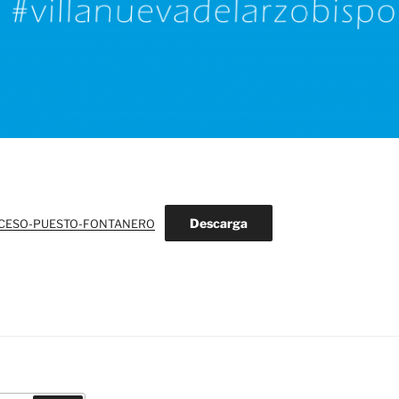
Descarga
OCESO-PUESTO-FONTANERO