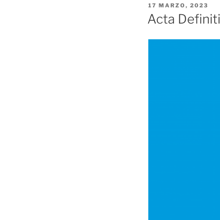
PUBLICADO
17 MARZO, 2023
EL
Acta Defini