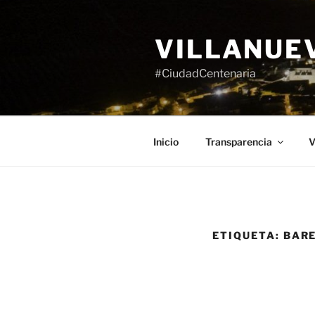
Saltar
al
VILLANUE
contenido
#CiudadCentenaria
Inicio
Transparencia
V
ETIQUETA:
BARE