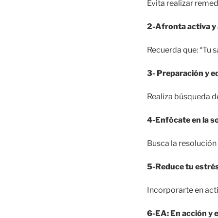
Evita realizar remed
2-Afronta activa y
Recuerda que: “Tu s
3- Preparación y 
Realiza búsqueda d
4-Enfócate en la s
Busca la resolución
5-Reduce tu estré
Incorporarte en act
6-EA: En acción y