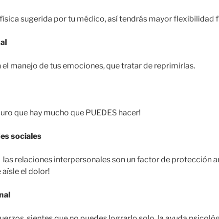
 física sugerida por tu médico, así tendrás mayor flexibilidad f
al
 el manejo de tus emociones, que tratar de reprimirlas.
eguro que hay mucho que PUEDES hacer!
des sociales
 las relaciones interpersonales son un factor de protección a
aísle el dolor!
nal
fuerzos, sientes que no puedes lograrlo solo, la ayuda psicol