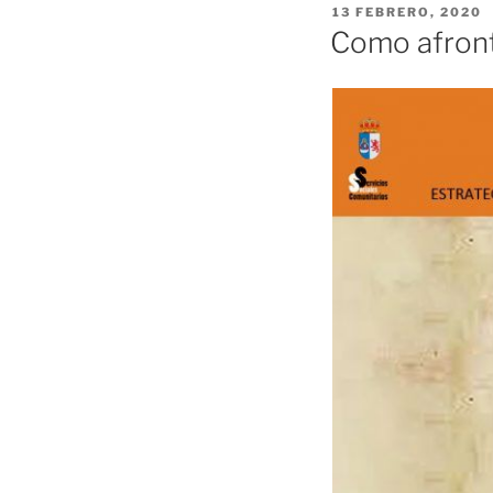
PUBLICADO
13 FEBRERO, 2020
EL
Como afront