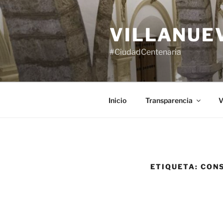
Saltar
al
VILLANUE
contenido
#CiudadCentenaria
Inicio
Transparencia
V
ETIQUETA:
CON