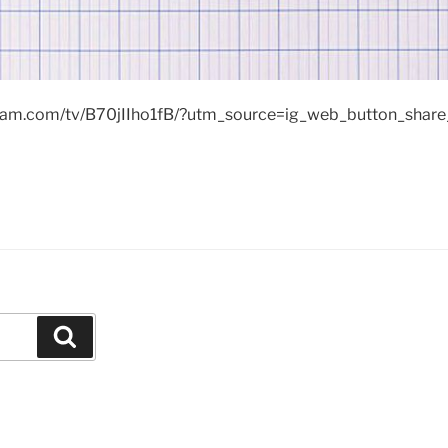
gram.com/tv/B70jIIho1fB/?utm_source=ig_web_button_share
Buscar