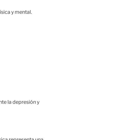
ísica y mental.
nte la depresión y
ógica representa una