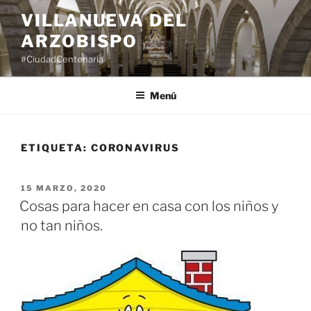
Saltar
VILLANUEVA DEL
al
ARZOBISPO
contenido
#CiudadCentenaria
Menú
ETIQUETA:
CORONAVIRUS
PUBLICADO
15 MARZO, 2020
EL
Cosas para hacer en casa con los niños y
no tan niños.