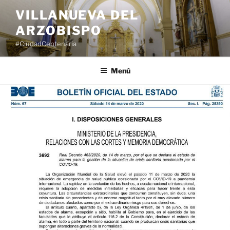
Saltar
VILLANUEVA DEL
al
ARZOBISPO
contenido
#CiudadCentenaria
Menú