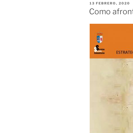
PUBLICADO
13 FEBRERO, 2020
EL
Como afront