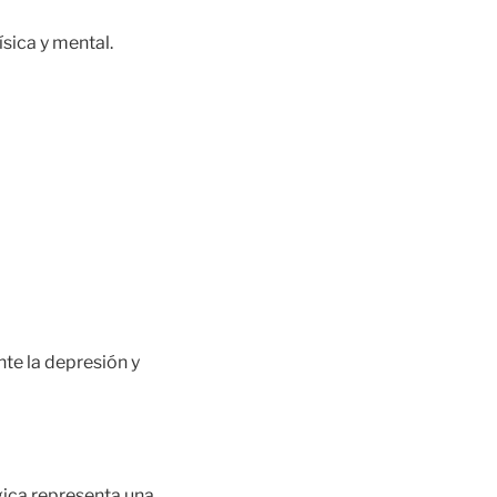
ísica y mental.
nte la depresión y
ógica representa una