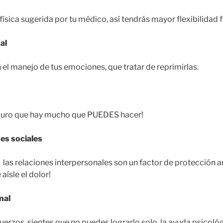
 física sugerida por tu médico, así tendrás mayor flexibilidad f
al
 el manejo de tus emociones, que tratar de reprimirlas.
eguro que hay mucho que PUEDES hacer!
des sociales
 las relaciones interpersonales son un factor de protección a
aísle el dolor!
nal
fuerzos, sientes que no puedes lograrlo solo, la ayuda psicol