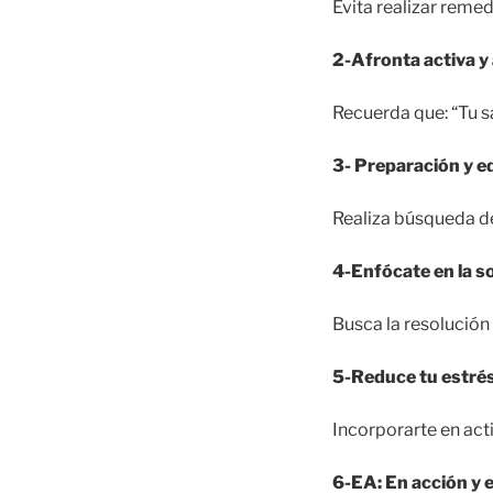
Evita realizar remed
2-Afronta activa y
Recuerda que: “Tu s
3- Preparación y 
Realiza búsqueda d
4-Enfócate en la s
Busca la resolución
5-Reduce tu estré
Incorporarte en act
6-EA: En acción y