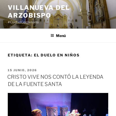
Saltar
VILLANUEVA DEL
al
ARZOBISPO
contenido
#CiudadCentenaria
Menú
ETIQUETA:
EL DUELO EN NIÑOS
PUBLICADO
15 JUNIO, 2026
EL
CRISTO VIVE NOS CONTÓ LA LEYENDA
DE LA FUENTE SANTA