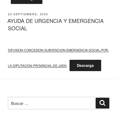
PUBLICADO
20 SEPTIEMBRE, 2022
EL
AYUDA DE URGENCIA Y EMERGENCIA
SOCIAL
DIFUSION-CONCESION-SUBVENCION-EMERGENCIA-SOCIAL-POR-
Descarga
LA-DIPUTACION-PROVINCIAL-DE-JAEN
Buscar
Buscar
por: