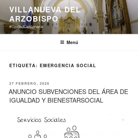
Saltar
VILLANUEVA DEL
al
ARZOBISPO
contenido
#CiudadCentenaria
Menú
ETIQUETA:
EMERGENCIA SOCIAL
PUBLICADO
27 FEBRERO, 2026
EL
ANUNCIO SUBVENCIONES DEL ÁREA DE
IGUALDAD Y BIENESTARSOCIAL