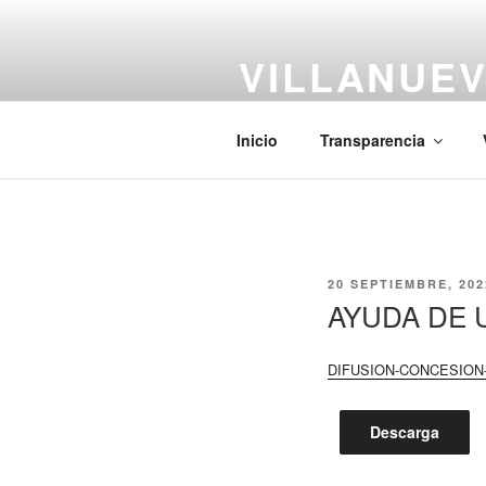
Saltar
al
VILLANUEV
contenido
#CiudadCentenaria
Inicio
Transparencia
PUBLICADO
20 SEPTIEMBRE, 202
EL
AYUDA DE 
DIFUSION-CONCESION
Descarga