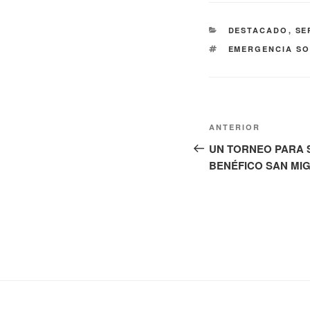
CATEGORÍAS
DESTACADO
,
SE
ETIQUETAS
EMERGENCIA SO
Navegación
Entrada
ANTERIOR
de
anterior:
UN TORNEO PARA 
BENÉFICO SAN MI
entradas