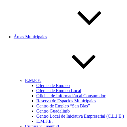
Áreas Municipales
E.M.F.E.
Ofertas de Empleo
Ofertas de Empleo Local
Oficina de Información al Consumidor
Reserva de Espacios Municipales
Centro de Empleo “San Blas”
Centro Guadalinfo
Centro Local de Iniciativa Empresarial (C.L.I.E.)
E.M.F.E.
Cultura y Juventud