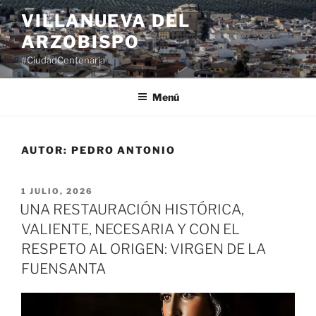
Saltar
VILLANUEVA DEL
al
ARZOBISPO
contenido
#CiudadCentenaria
Menú
AUTOR:
PEDRO ANTONIO
PUBLICADO
1 JULIO, 2026
EL
UNA RESTAURACIÓN HISTÓRICA,
VALIENTE, NECESARIA Y CON EL
RESPETO AL ORIGEN: VIRGEN DE LA
FUENSANTA