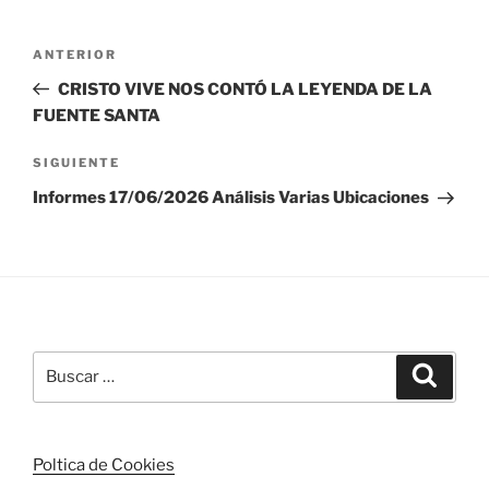
Navegación
Entrada
ANTERIOR
de
anterior:
CRISTO VIVE NOS CONTÓ LA LEYENDA DE LA
entradas
FUENTE SANTA
Siguiente
SIGUIENTE
entrada
Informes 17/06/2026 Análisis Varias Ubicaciones
Buscar
Buscar
por:
Poltica de Cookies